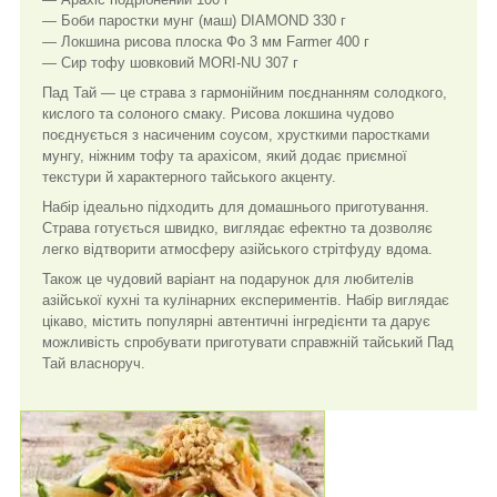
— Боби паростки мунг (маш) DIAMOND 330 г
— Локшина рисова плоска Фо 3 мм Farmer 400 г
— Сир тофу шовковий MORI-NU 307 г
Пад Тай — це страва з гармонійним поєднанням солодкого,
кислого та солоного смаку. Рисова локшина чудово
поєднується з насиченим соусом, хрусткими паростками
мунгу, ніжним тофу та арахісом, який додає приємної
текстури й характерного тайського акценту.
Набір ідеально підходить для домашнього приготування.
Страва готується швидко, виглядає ефектно та дозволяє
легко відтворити атмосферу азійського стрітфуду вдома.
Також це чудовий варіант на подарунок для любителів
азійської кухні та кулінарних експериментів. Набір виглядає
цікаво, містить популярні автентичні інгредієнти та дарує
можливість спробувати приготувати справжній тайський Пад
Тай власноруч.