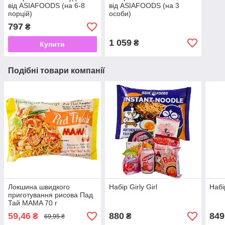
від ASIAFOODS (на 6-8
від ASIAFOODS (на 3
порцій)
особи)
797
₴
1 059
₴
Купити
Подібні товари компанії
Локшина швидкого
Набір Girly Girl
Набі
приготування рисова Пад
Тай MAMA 70 г
59,46
880
849
₴
₴
69,95 ₴