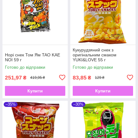
Кукурудзяний снек з
Норі снек Том Ям TAO KAE
оригінальним смаком
NOI 59 г
YUKI&LOVE 55 г
Готово до відправки
Готово до відправки
251,97
83,85
₴
₴
419,95 ₴
129 ₴
Купити
Купити
–35%
–30%