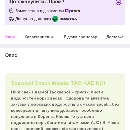
Що таке купити з Пром?
Замовлення під захистом
Доступна доставка
Опис
Характеристики
Відгуки про товар
Доставка
Опис
Seaweed Snack Wasabi TAO KAE NOI
Норі снек з васабі Taokaenoi
- хрусткі листи
водоростей норі з васабі. Здорова та апетитна
закуска з морських водоростів з смаком васабі, без
консервантів і штучних добавок - особливо
популярна в Кореї та Японії. Готується з
водоростів норі, багатими вітамінами А, С і В. Чіпси
норі - корисний перекус під час прогулянок і