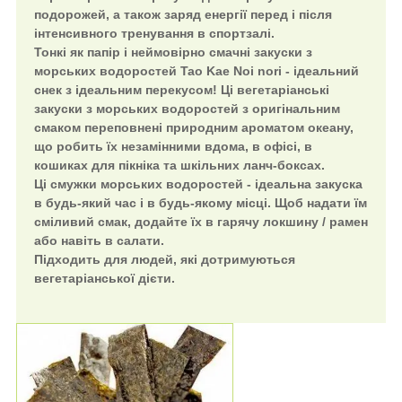
подорожей, а також заряд енергії перед і після
інтенсивного тренування в спортзалі.
Тонкі як папір і неймовірно смачні закуски з
морських водоростей Tao Kae Noi nori - ідеальний
снек з ідеальним перекусом! Ці вегетаріанські
закуски з морських водоростей з оригінальним
смаком переповнені природним ароматом океану,
що робить їх незамінними вдома, в офісі, в
кошиках для пікніка та шкільних ланч-боксах.
Ці смужки морських водоростей - ідеальна закуска
в будь-який час і в будь-якому місці. Щоб надати їм
сміливий смак, додайте їх в гарячу локшину / рамен
або навіть в салати.
Підходить для людей, які дотримуються
вегетаріанської дієти.