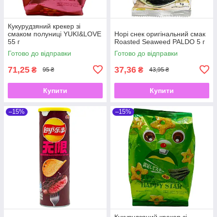
Кукурудзяний крекер зі
смаком полуниці YUKI&LOVE
Норі снек оригінальний смак
55 г
Roasted Seaweed PALDO 5 г
Готово до відправки
Готово до відправки
71,25
37,36
₴
₴
95 ₴
43,95 ₴
Купити
Купити
–15%
–15%
Кукурудзяний крекер зі