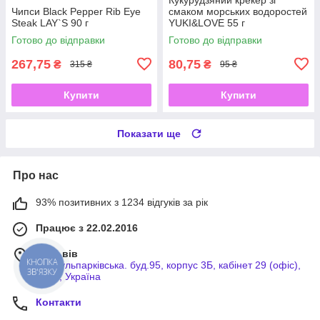
Чипси Black Pepper Rib Eye
смаком морських водоростей
Steak LAY`S 90 г
YUKI&LOVE 55 г
Готово до відправки
Готово до відправки
267,75
80,75
₴
₴
315 ₴
95 ₴
Купити
Купити
Показати ще
Про нас
93% позитивних з 1234 відгуків за рік
Працює з 22.02.2016
м. Львів
вул.Кульпарківська. буд.95, корпус 3Б, кабінет 29 (офіс),
КНОПКА
ЗВ'ЯЗКУ
Львів, Україна
Контакти