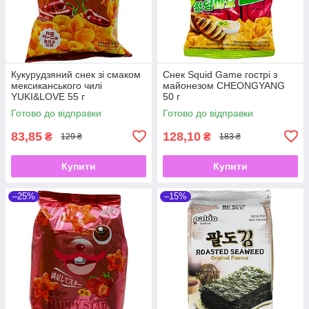
Кукурудзяний снек зі смаком
Снек Squid Game гострі з
мексиканського чилі
майонезом CHEONGYANG
YUKI&LOVE 55 г
50 г
Готово до відправки
Готово до відправки
83,85
128,10
₴
₴
129 ₴
183 ₴
Купити
Купити
–25%
–15%