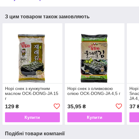
З цим товаром також замовляють
Норі снек з кунжутним
Норі снек з оливковою
Норі
маслом OCK-DONG-JA 15
олією OCK-DONG-JA 4,5 г
Sna
г
JA 4,
129
35,95
37
₴
₴
Купити
Купити
Подібні товари компанії