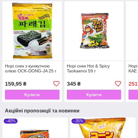
Норі снек з кунжутною
Норі снек Hot & Spicy
Норі
олією OCK-DONG-JA 25 г
Taokaenoi 59 г
KAE 
159,95
345
251
₴
₴
Купити
Купити
Акційні пропозиції та новинки
–40%
–35%