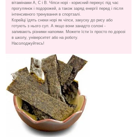
вітамінами А, С і В. Чіпси норі - корисний перекус під час
прогулянок і подорожей, а також заряд енергії перед і після
інтенсивного тренування в спортзалі.
Корейці їдять снеки норі як чіпси, закуску до рису або
готують з нього суп. А якщо вони занадто солоні -
запивають різними напоями. Можете їсти їх просто по дорозі
в школу, університет або на роботу.
Насолоджуйтесь!