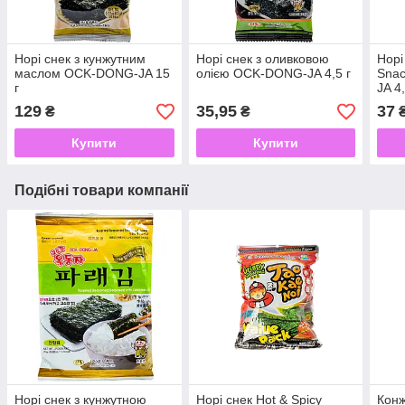
Норі снек з кунжутним
Норі снек з оливковою
Норі
маслом OCK-DONG-JA 15
олією OCK-DONG-JA 4,5 г
Sna
г
JA 4,
129
35,95
37
₴
₴
Купити
Купити
Подібні товари компанії
Норі снек з кунжутною
Норі снек Hot & Spicy
Конж