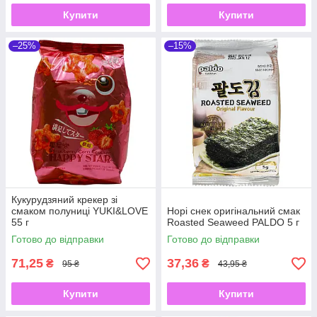
Купити
Купити
–25%
–15%
Кукурудзяний крекер зі
смаком полуниці YUKI&LOVE
Норі снек оригінальний смак
55 г
Roasted Seaweed PALDO 5 г
Готово до відправки
Готово до відправки
71,25
37,36
₴
₴
95 ₴
43,95 ₴
Купити
Купити