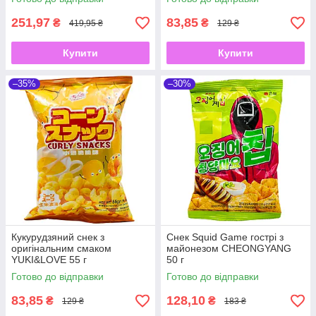
251,97
83,85
₴
₴
419,95 ₴
129 ₴
Купити
Купити
–35%
–30%
Кукурудзяний снек з
Снек Squid Game гострі з
оригінальним смаком
майонезом CHEONGYANG
YUKI&LOVE 55 г
50 г
Готово до відправки
Готово до відправки
83,85
128,10
₴
₴
129 ₴
183 ₴