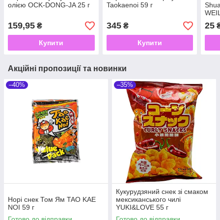
олією OCK-DONG-JA 25 г
Taokaenoi 59 г
Shua
WEI
159,95
345
25
₴
₴
Купити
Купити
Акційні пропозиції та новинки
–40%
–35%
Кукурудзяний снек зі смаком
Норі снек Том Ям TAO KAE
мексиканського чилі
NOI 59 г
YUKI&LOVE 55 г
Готово до відправки
Готово до відправки