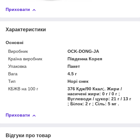
Приховати
Характеристики
Основні
Виробник
OCK-DONG-JA
Країна виробник
Південна Корея
Упаковка
Пакет
Вага
4.5 г
Тип
Норі снек
КБЖВ на 100 г
376 Кдж/90 Ккал;. Жири /
насичені жири: 0 г / 0 г ;
Вуглеводи / цукор: 21 г / 13 г
; Білок: 2 г ; Сіль: 5 мг .
Приховати
Відгуки про товар