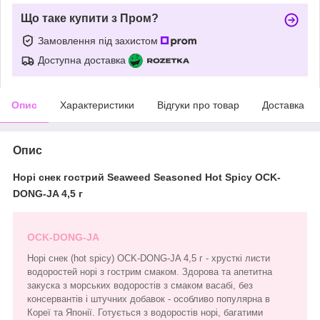
Що таке купити з Пром?
Замовлення під захистом
Доступна доставка
Опис
Характеристики
Відгуки про товар
Доставка
Опис
Норі снек гострий Seaweed Seasoned Hot Spicy OCK-
DONG-JA 4,5 г
OCK-DONG-JA
Норі снек (hot spicy) OCK-DONG-JA 4,5 г - хрусткі листи
водоростей норі з гострим смаком. Здорова та апетитна
закуска з морських водоростів з смаком васабі, без
консервантів і штучних добавок - особливо популярна в
Кореї та Японії. Готується з водоростів норі, багатими