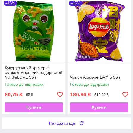
–15%
–15%
Кукурудзяний крекер зі
смаком морських водоростей
YUKI&LOVE 55 г
Чипси Abalone LAY' S 56 г
Готово до відправки
Готово до відправки
80,75
186,96
₴
₴
95 ₴
219,95 ₴
Купити
Купити
Показати ще